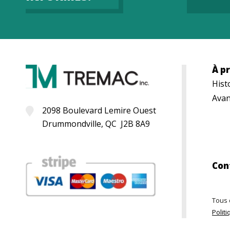
À p
Hist
Avan
2098 Boulevard Lemire Ouest
Drummondville, QC J2B 8A9
Con
Tous 
Politi