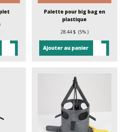
plet
Palette pour big bag en
plastique
)
28.44 $ (5% )
Ajouter au panier