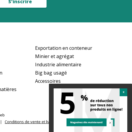
S'inscrire
Exportation en conteneur
Minier et agrégat
Industrie alimentaire
on
Big bag usagé
Accessoires
5
matières
web
|
Conditions de vente et livraison