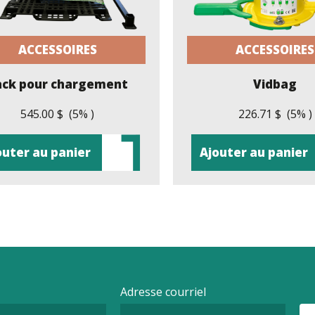
ACCESSOIRES
ACCESSOIRES
ack pour chargement
Vidbag
545.00 $ (5% )
226.71 $ (5% )
outer au panier
Ajouter au panier
Adresse courriel