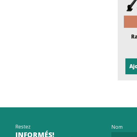
R
Aj
Restez
Nom
INFORMÉS!