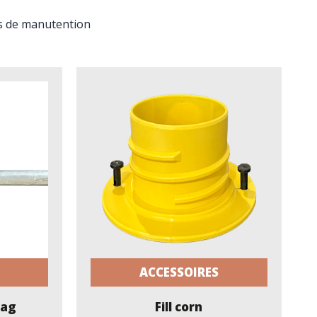
s de manutention
ACCESSOIRES
bag
Fill corn